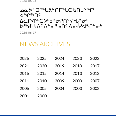
2026-06-25
ᓄᓇᕗᑦ ᑐᙵᕕᒃ ᑎᒥᖓᑕ ᑲᑎᒪᔨᖏᑦ
ᐊᖏᖅᑐᑦ
ᐃᓚᒋᐊᖅᑕᐅᒃᑲᓐᓂᕈᑎᔅᓴᖓᓐᓂᒃ
ᐅᖅᑯᔾᔭᐃᑦ ᐃᓐᓇᕐᓄᑎᑦ ᐃᑲᔫᓯᐊᖏᓐᓂᒃ
2026-06-17
NEWS ARCHIVES
2026
2025
2024
2023
2022
2021
2020
2019
2018
2017
2016
2015
2014
2013
2012
2011
2010
2009
2008
2007
2006
2005
2004
2003
2002
2001
2000