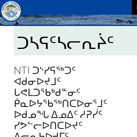
P
M
ᑐᓴᕋᑦᓴᓕᕆᔩᑦ
NTI ᑐᔅᓯᕋᖅᑐᑦ
ᐊᑯᓂᐅᔪᒧᑦ
ᒐᕙᒪᑐᖃᒃᑯᓐᓂᑦ
ᑮᓇᐅᔭᖃᖅᑎᑕᐅᓂᕐᒧᑦ
ᐅᑯᓄᖓ ᐃᓄᐃᑦ ᓱᕈᓰᑦ
ᓯᕗᓪᓕᐅᑎᑕᐅᔪᑦ
ᐱᓕᕆᔭᐅᔪᒥᑦ