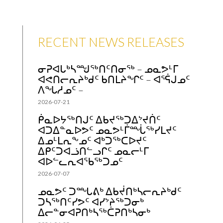
RECENT NEWS RELEASES
ᓂᕈᐊᒐᒃᓴᙳᖅᑎᑦᑎᓂᖅ – ᓄᓇᕗᒻᒥ
ᐊᕙᑎᓕᕆᔨᒃᑯᑦ ᑲᑎᒪᔨᖏᑦ – ᐊᕐᕌᒍᓄᑦ
ᐱᖓᓱᓄᑦ –
2026-07-21
ᑮᓇᐅᔭᖅᑎᒍᑦ ᐃᑲᔪᖅᑐᐃᔾᔪᑏᑦ
ᐊᑐᐃᓐᓇᐅᕗᑦ ᓄᓇᕗᒻᒦᙶᖅᓯᒪᔪᑦ
ᐃᓄᒻᒪᕆᖕᓄᑦ ᐊᒃᑐᖅᑕᐅᔪᑦ
ᐃᑭᑦᑐᐊᓘᑎᓪᓗᒋᑦ ᓄᓇᓕᒻᒥ
ᐊᐅᓪᓚᕆᐊᖃᖅᑐᓄᑦ
2026-07-07
ᓄᓇᕗᑦ ᑐᙵᕕᒃ ᐃᑲᔫᑎᒃᓴᓕᕆᔨᒃᑯᑦ
ᑐᓴᖅᑎᑦᓯᕗᑦ ᐊᓯᔾᔨᖅᑐᓂᒃ
ᐃᓕᓐᓂᐊᕈᑎᒃᓴᖅᑖᕈᑎᒃᓴᓂᒃ