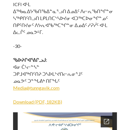
ICFI ᐊᒻᒪ
ᐃᖅᑲᓇᐃᔭᖃᑎᖃᐃᓐᓇᕐᓗᑎ ᐃᓄᐃᑦ ᐱᓕᕆᖃᑎᖏᓐᓂ
ᓴᖅᑭᑎᑦᑎᓗᑎ ᒪᑭᒪᑎᑕᔅᓴᐅᔪᓂ ᐊᑐᖅᑕᐅᓂᖏᓐᓄᑦ
ᑎᑭᑦᑎᔪᓂᑦ ᐱᔭᕆᐊᖃᖅᑕᖏᓐᓂ ᐃᓄᐃᑦ ᓱᕈᓰᑦ ᐊᒻᒪ
ᐃᓚᒌᑦ ᓄᓇᕗᒻᒥ.
-30-
ᖃᐅᔨᒋᐊᕐᕕᒋᓗᒍ:
ᐊᓂ ᑖᒻᓕᓐᓴᓐ
ᑐᑭᒧᐊᖅᑎᑦᑎᔨ ᑐᓴᐅᒪᔾᔪᑎᓕᕆᓂᕐᒧᑦ
ᓄᓇᕗᑦ ᑐᓐᖓᕕᒃ ᑎᒥᖓᑦ
Media@tunngavik.com
Download (PDF, 182KB)