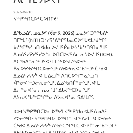
2026-06-10
ᓴᖅᑭᖅᑎᑕᐅᑦᑕᐅᑎᒋᔪᑦ
ᐃᖃᓗᐃᑦ, ᓄᓇᕗᑦ (ᔫᓂ 9, 2026)
ᓄᓇᕗᑦ ᑐᓐᖓᕕᒃ
ᑎᒥᖓᑦ (NTI) ᑐᔅᓯᕋᕐᕕᖏᑦ ᑲᓇᑕᐅᑉ ᒐᕙᒪᒃᑯᖏᑦ
ᑲᔪᖏᖅᓯᓗᑎ ᐊᑯᓂᐅᔪᒧᑦ ᑮᓇᐅᔭᖃᖅᑎᑦᑎᓂᕐᒧᑦ
ᐃᓄᐃᑦ ᓱᕈᓰᑦ ᓯᕗᓪᓕᐅᑎᑕᐅᔪᑦ ᐱᓕᕆᔭᐅᔪᒧᑦ (ICFI).
ᐱᑕᖃᐃᓐᓇᖅᑐᑦ ᐊᒻᒪ ᒥᔅᓴᐅᓴᒐᔅᓴᐅᔪᑦ
ᑮᓇᐅᔭᖃᖅᑎᑕᐅᓂᕐᒧᑦ ᐱᔭᐅᔭᕆᐊᖃᖅᑐᑦ ᑖᒃᑯᐊ
ᐃᓄᐃᑦ ᓱᕈᓰᑦ ᐊᒻᒪ ᐃᓚᒌᑦ ᐱᑎᑕᐅᖏᓐᓇᕐᓗᑎ
ᐋᓐᓂᐊᖅᑐᓕᕆᓂᕐᒧᑦ, ᐃᓅᖃᑎᒌᓐᓂᕐᒧᑦ, ᐊᒻᒪ
ᐃᓕᓐᓂᐊᕐᓂᓕᕆᓂᕐᒧᑦ ᐃᑲᔪᖅᑕᐅᓂᕐᒧᑦ
ᐱᔭᕆᐊᖃᖅᑕᖏᓐᓂ ᐱᔭᕆᐊᖃᓕᕋᐃᒻᒪᒋᑦ.
ICFI ᓴᖅᑭᖅᑎᑕᐅᓚᐅᖅᓯᒪᔪᖅ ᑭᖑᓂᐊᒍᑦ ᐃᓄᐃᑦ
ᓯᕗᓕᖅᑏᑦ ᓴᖅᑭᑎᑦᑎᓚᐅᖅᑎᓪᓗᒋᑦ ᐃᓱᒫᓘᑕᐅᔪᓂᑦ
ᑖᒃᑯᐊ ᐃᓄᐃᑦ ᓱᕈᓰᑦ ᐱᖃᑦᑕᖏᒻᒪᑕ ᐊᔾᔨᒌᓐᓂᖃᖅᑐᒥᑦ
ᐱᔭᔅᓴᐅᓂᖏᓐᓄᑦ ᐱᔨᑦᑎᖅᑕᓄᑦ ᐊᑐᐃᓐᓇᐅᔪᓄᑦ