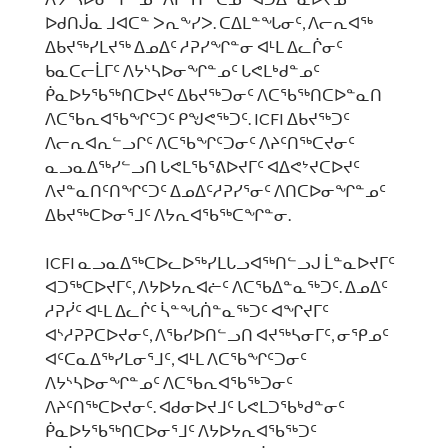
ᐅᑯᑎᒎᓇ ᒧᐊᑕᓐ ᐳᕆᖕᓯᐳ. ᑕᐃᒪᓐᖓᓂᑦ, ᐱᓕᕆᐊᖅ
ᐃᑲᔪᖅᓯᒪᔪᖅ ᐃᓄᐃᑦ ᓱᕈᓯᖏᓐᓂ ᐊᒻᒪ ᐃᓚᒌᓂᑦ
ᑲᓇᑕᓕᒫᒥᑦ ᐱᔭᔅᓴᐅᓂᖏᓐᓄᑦ ᒐᕙᒪᒃᑯᓐᓄᑦ
ᑮᓇᐅᔭᖃᖅᑎᑕᐅᔪᑦ ᐃᑲᔪᖅᑐᓂᑦ ᐱᑕᖃᖅᑎᑕᐅᓐᓇᑎ
ᐱᑕᖃᕆᐊᖃᖏᑦᑐᑦ ᑭᖑᕙᖅᑐᑦ. ICFI ᐃᑲᔪᖅᑐᑦ
ᐱᓕᕆᐊᕆᓪᓗᒋᑦ ᐱᑕᖃᖏᑦᑐᓂᑦ ᐱᔨᑦᑎᖅᑕᔪᓂᑦ
ᓇᓗᓇᐃᖅᓯᓪᓗᑎ ᒐᕙᒪᖃᕐᕕᐅᔪᒥᑦ ᐊᐃᕙᔾᔪᑕᐅᔪᑦ
ᐱᔪᓐᓇᑎᑦᑎᖏᑦᑐᑦ ᐃᓄᐃᑦᓱᕈᓯᕐᓂᑦ ᐱᑎᑕᐅᓂᖏᓐᓄᑦ
ᐃᑲᔪᖅᑕᐅᓂᕐᒧᑦ ᐱᔭᕆᐊᖃᖅᑕᖏᓐᓂ.
ICFI ᓇᓗᓇᐃᖅᑕᐅᓚᐅᖅᓯᒪᒐᓗᐊᖅᑎᓪᓗᒍ ᒫᓐᓇᐅᔪᒥᑦ
ᐊᑐᖅᑕᐅᔪᒥᑦ, ᐱᔭᐅᔭᕆᐊᓖᑦ ᐱᑕᖃᐃᓐᓇᖅᑐᑦ. ᐃᓄᐃᑦ
ᓱᕈᓰᑦ ᐊᒻᒪ ᐃᓚᒌᑦ ᓵᓐᖓᑏᓐᓇᖅᑐᑦ ᐊᖏᔪᒥᑦ
ᐊᔅᓱᕈᕈᑕᐅᔪᓂᑦ, ᐱᖃᓯᐅᑎᓪᓗᑎ ᐊᔪᖅᓴᓂᒥᑦ, ᓂᕿᓄᑦ
ᐊᑦᑕᓇᐃᖅᓯᒪᓂᕐᒧᑦ, ᐊᒻᒪ ᐱᑕᖃᖏᑦᑐᓂᑦ
ᐱᔭᔅᓴᐅᓂᖏᓐᓄᑦ ᐱᑕᖃᕆᐊᖃᖅᑐᓂᑦ
ᐱᔨᑦᑎᖅᑕᐅᔪᓂᑦ. ᐊᑯᓂᐅᔪᒧᑦ ᒐᕙᒪᑐᖃᒃᑯᓐᓂᑦ
ᑮᓇᐅᔭᖃᖅᑎᑕᐅᓂᕐᒧᑦ ᐱᔭᐅᔭᕆᐊᖃᖅᑐᑦ