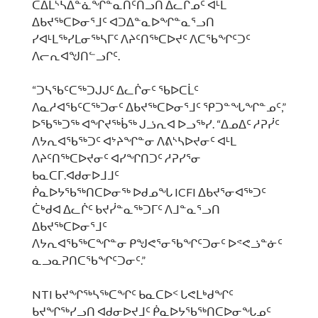
ᑕᐃᒫᔅᓴᐃᓐᓈᖏᓐᓇᑎᑦᑎᓗᑎ ᐃᓚᒌᓄᑦ ᐊᒻᒪ
ᐃᑲᔪᖅᑕᐅᓂᕐᒧᑦ ᐊᑐᐃᓐᓇᐅᖏᓐᓇᕐᓗᑎ
ᓯᐊᒻᒪᖅᓯᒪᓂᖅᓴᒥᑦ ᐱᔨᑦᑎᖅᑕᐅᔪᑦ ᐱᑕᖃᖏᑦᑐᑦ
ᐱᓕᕆᐊᖑᑎᓪᓗᒋᑦ.
“ᑐᓴᖃᑦᑕᖅᑐᒍᒍᑦ ᐃᓚᒌᓂᑦ ᖃᐅᑕᒫᑦ
ᐱᓇᓱᐊᖃᑦᑕᖅᑐᓂᑦ ᐃᑲᔪᖅᑕᐅᓂᕐᒧᑦ ᕿᑐᓐᖓᖏᓐᓄᑦ,”
ᐅᖃᖅᑐᖅ ᐊᖏᔪᖅᑳᖅ ᒍᓘᕆᐊ ᐅᓗᖅᓯ. “ᐃᓄᐃᑦ ᓱᕈᓰᑦ
ᐱᔭᕆᐊᖃᖅᑐᑦ ᐊᔾᔨᖏᓐᓂ ᐱᕕᔅᓴᐅᔪᓂᑦ ᐊᒻᒪ
ᐱᔨᑦᑎᖅᑕᐅᔪᓂᑦ ᐊᓯᖏᑎᑐᑦ ᓱᕈᓯᕐᓂ
ᑲᓇᑕᒥ.ᐊᑯᓂᐅᒧᒧᑦ
ᑮᓇᐅᔭᖃᖅᑎᑕᐅᓂᖅ ᐅᑯᓄᖓ ICFI ᐃᑲᔪᕐᓂᐊᖅᑐᑦ
ᑖᒃᑯᐊ ᐃᓚᒌᑦ ᑲᔪᓰᓐᓇᖅᑐᒥᑦ ᐱᒧᓐᓇᕐᓗᑎ
ᐃᑲᔪᖅᑕᐅᓂᕐᒧᑦ
ᐱᔭᕆᐊᖃᖅᑕᖏᓐᓂ ᑭᖑᕙᕐᓂᖃᖏᑦᑐᓂᑦ ᐅᕝᕙᓘᓐᓃᑦ
ᓇᓗᓇᕈᑎᑕᖃᖏᑦᑐᓂᑦ.”
NTI ᑲᔪᖏᖅᓴᖅᑕᖏᑦ ᑲᓇᑕᐅᑉ ᒐᕙᒪᒃᑯᖏᑦ
ᑲᔪᖏᖅᓯᓗᑎ ᐊᑯᓂᐅᔪᒧᑦ ᑮᓇᐅᔭᖃᖅᑎᑕᐅᓂᖓᓄᑦ