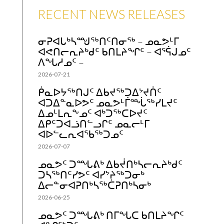
RECENT NEWS RELEASES
ᓂᕈᐊᒐᒃᓴᙳᖅᑎᑦᑎᓂᖅ – ᓄᓇᕗᒻᒥ
ᐊᕙᑎᓕᕆᔨᒃᑯᑦ ᑲᑎᒪᔨᖏᑦ – ᐊᕐᕌᒍᓄᑦ
ᐱᖓᓱᓄᑦ –
2026-07-21
ᑮᓇᐅᔭᖅᑎᒍᑦ ᐃᑲᔪᖅᑐᐃᔾᔪᑏᑦ
ᐊᑐᐃᓐᓇᐅᕗᑦ ᓄᓇᕗᒻᒦᙶᖅᓯᒪᔪᑦ
ᐃᓄᒻᒪᕆᖕᓄᑦ ᐊᒃᑐᖅᑕᐅᔪᑦ
ᐃᑭᑦᑐᐊᓘᑎᓪᓗᒋᑦ ᓄᓇᓕᒻᒥ
ᐊᐅᓪᓚᕆᐊᖃᖅᑐᓄᑦ
2026-07-07
ᓄᓇᕗᑦ ᑐᙵᕕᒃ ᐃᑲᔫᑎᒃᓴᓕᕆᔨᒃᑯᑦ
ᑐᓴᖅᑎᑦᓯᕗᑦ ᐊᓯᔾᔨᖅᑐᓂᒃ
ᐃᓕᓐᓂᐊᕈᑎᒃᓴᖅᑖᕈᑎᒃᓴᓂᒃ
2026-06-25
ᓄᓇᕗᑦ ᑐᙵᕕᒃ ᑎᒥᖓᑕ ᑲᑎᒪᔨᖏᑦ