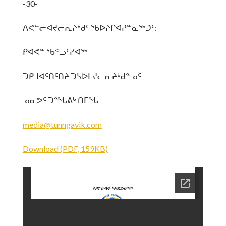
-30-
ᐱᕙᓪᓕᐊᔪᓕᕆᔨᒃᑯᑦ ᖃᐅᔨᒋᐊᕈᓐᓇᖅᑐᑦ:
ᑭᐊᕙᓐ ᖃᑉᓗᑦᓯᐊᖅ
ᑐᑭᒧᐊᑦᑎᑦᑎᔨ ᑐᓴᐅᒪᔪᓕᕆᔨᒃᑯᓐᓄᑦ
ᓄᓇᕗᑦ ᑐᙵᕕᒃ ᑎᒥᖓ
media@tunngavik.com
Download (PDF, 159KB)