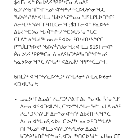
$4 ᒥᓕᐊᓐ ᑮᓇᐅᔭᑦ ᕿᑭᖅᑕᓂ ᐃᓄᐃᑦ
ᑲᑐᔾᔨᖃᑎᒌᖏᖕᓄᑦ ᐋᖅᑭᒃᓱᖅᑕᐅᒐᔭᕐᓂᖓᑕ
ᖃᐅᔨᓴᕐᕕᒃ ᐊᒻᒪᓗ ᖃᐅᔨᓴᕈᓐᓇᓂᕐᒧᑦ ᒪᑭᒪᐅᑎᖏᑦ
ᐱᓕᒻᒪᒃᓴᕐᕕᒻᒥ ᒥᑦᑎᒪᑕᓕᖕᒥ; $1 ᒥᓕᐊᓐ ᑮᓇᐅᔭᑦ
ᐃᑲᔪᖅᑕᐅᓂᖓ ᐋᖅᑭᒃᓱᖅᑕᐅᒐᔭᕐᓂᖓᑕ
ᑕᒪᐃᓐᓅᖓᔪᖅ ᓄᓇᓖᑦ ᐊᐅᓚᑦᑎᔾᔪᑎᒃᓴᖏᑕ
ᑭᙴᒪᒋᔭᐅᔪᑦ ᖃᐅᔨᓵᖑᓂᖓ; ᐊᒻᒪᓗ $15 ᒥᓕᐊᓐ
ᑮᓇᐅᔭᑦ ᕿᑭᖅᑕᓂ ᐃᓄᐃᑦ ᑲᑐᔾᔨᖃᑎᒌᖏᖕᓄᑦ
ᓴᓇᔭᐅᓂᖏᑦᑕ ᐱᖓᓱᑦ ᐸᐃᕆᕖᑦ ᕿᑭᖅᑖᓗᖕᒥ.
ᑲᑎᒪᔩᑦ ᐊᖏᖅᓯᓚᐅᖅᑐᑦ ᐱᖓᓱᓂᑦ ᐱᒻᒪᕆᐅᔪᓂᑦ
ᐊᑐᐊᒐᕐᓂᒃ:
ᓄᓇᕗᒻᒥ ᐃᓄᐃᑦ ᓯᓚᑦᑐᓴᕐᕕᒻᒥ ᐃᓕᓐᓂᐊᓕᓵᕐᓂᕐᒧᑦ
ᐱᓕᕆᐊᑉ ᐊᑐᐊᒐᖓ, ᑕᕝᕗᙵᖓᓕᖁᓪᓗᒍ ᐃᓄᐃᑦ
ᓯᓚᑦᑐᓴᕐᕕᒻᒧᑦ ᐃᓕᓐᓂᐊᖅᑏᑦ ᐃᑲᔫᑎᒃᓴᖏᑦᑕ
ᐱᓕᕆᐊᖓᓄᑦ, ᐊᐅᓚᑕᐅᔪᖅ ᓄᓇᕗᑦ ᑐᙵᕕᒃ
ᑎᒥᖓᓄᑦ ᐊᒻᒪᓗ ᐊᕕᑦᑐᖅᓯᒪᔪᓂ ᐃᓄᐃᑦ
ᑲᑐᔾᔨᖃᑎᒌᖏᖕᓄᑦ, ᐊᑐᓕᖅᑎᑕᐅᖁᓪᓗᒍ ᑲᓇᑕᒥ