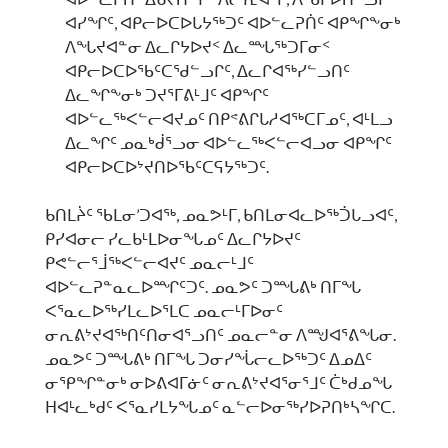
ᐊᓯᖏᑦ, ᐊᑭᓕᐅᑕᐅᒐᔭᖅᑐᑦ ᐊᐅᓪᓚᕈᑏᑦ ᐊᑭᖏᖕᓂᒃ
ᐱᖓᔪᐊᓐᓂ ᐃᓚᒋᔭᐅᔪᑉ ᐃᓚᙵᖅᑐᒥᓂᑉ
ᐊᑭᓕᐅᑕᐅᖃᑦᑕᖁᓪᓗᒋᑦ, ᐃᓚᒋᐊᖅᓯᓪᓗᑎᑦ
ᐃᓚᖏᖕᓂᒃ ᑐᔪᕐᒥᕕᒻᒧᑦ ᐊᑭᖏᑦ
ᐊᐅᓪᓚᖅᐸᓪᓕᐊᔪᓄᑦ ᑎᑭᕝᕕᒋᒐᓱᐊᖅᑕᒥᓄᑦ, ᐊᒻᒪᓗ
ᐃᓚᖏᑦ ᓄᓇᒃᑰᕐᓗᓂ ᐊᐅᓪᓚᖅᐸᓪᓕᐊᓗᓂ ᐊᑭᖏᑦ
ᐊᑭᓕᐅᑕᐅᔾᔪᑎᐅᖃᑦᑕᕋᔭᖅᑐᑦ.
ᑲᑎᒪᔩᑦ ᖃᒪᓂ’ᑐᐊᖅ, ᓄᓇᕗᒻᒥ, ᑲᑎᒪᓂᐊᓚᐅᖅᑑᒐᓗᐊᑦ,
ᑭᓯᐊᓂᓕ ᓯᓚᑲᒻᒪᐅᓂᖓᓄᑦ ᐃᓚᒋᔭᐅᔪᑦ
ᑭᕙᓪᓕᕐᒨᖅᐸᓪᓕᐊᔪᑦ ᓄᓇᓕᒻᒧᑦ
ᐊᐅᓪᓚᕈᓐᓇᓚᐅᙱᑦᑐᑦ. ᓄᓇᕗᑦ ᑐᙵᕕᒃ ᑎᒥᖓ
ᐸᕐᓇᓚᐅᖅᓯᒪᓚᐅᕐᒪᑕ ᓄᓇᓕᒻᒥᐅᓂᑦ
ᓂᕆᕕᔾᔪᐊᖅᑎᑦᑎᓂᐊᕐᓗᑎᑦ ᓄᓇᓕᓐᓂ ᐱᙳᐊᕐᕕᖓᓂ.
ᓄᓇᕗᑦ ᑐᙵᕕᒃ ᑎᒥᖓ ᑐᓂᓯᖔᓕᓚᐅᖅᑐᑦ ᐃᓄᐃᑦ
ᓂᕿᖏᓐᓂᒃ ᓂᐅᕕᐊᒥᓃᑦ ᓂᕆᕕᔾᔪᐊᕐᓂᕐᒧᑦ ᑖᒃᑯᓄᖓ
ᕼᐊᒻᓚᒃᑯᑦ ᐸᕐᓇᓯᒪᔭᖓᓄᑦ ᓇᓪᓕᐅᓂᖅᓯᐅᕈᑎᒃᓴᖏᑕ.