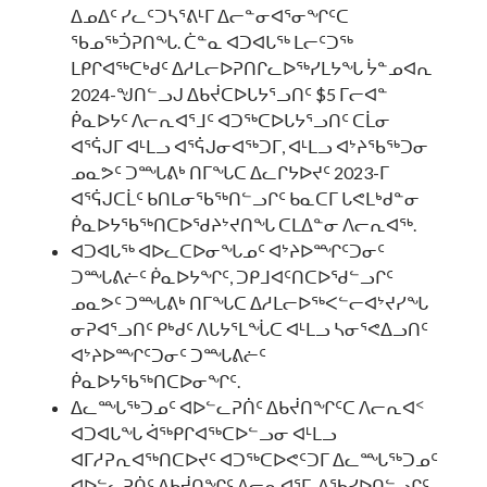
ᐃᓄᐃᑦ ᓯᓚᑦᑐᓴᕐᕕᒻᒥ ᐃᓕᓐᓂᐊᕐᓂᖏᑦᑕ
ᖃᓄᖅᑑᕈᑎᖓ. ᑖᓐᓇ ᐊᑐᐊᒐᖅ ᒪᓕᑦᑐᖅ
ᒪᑭᒋᐊᖅᑕᒃᑯᑦ ᐃᓱᒪᓕᐅᕈᑎᒋᓚᐅᖅᓯᒪᔭᖓ ᔮᓐᓄᐊᕆ
2024-ᖑᑎᓪᓗᒍ ᐃᑲᔫᑕᐅᒐᔭᕐᓗᑎᑦ $5 ᒥᓕᐊᓐ
ᑮᓇᐅᔭᑦ ᐱᓕᕆᐊᕐᒧᑦ ᐊᑐᖅᑕᐅᒐᔭᕐᓗᑎᑦ ᑕᒫᓂ
ᐊᕐᕌᒍᒥ ᐊᒻᒪᓗ ᐊᕐᕌᒍᓂᐊᖅᑐᒥ, ᐊᒻᒪᓗ ᐊᔾᔨᖃᖅᑐᓂ
ᓄᓇᕗᑦ ᑐᙵᕕᒃ ᑎᒥᖓᑕ ᐃᓚᒋᔭᐅᔪᑦ 2023-ᒥ
ᐊᕐᕌᒍᑕᒫᑦ ᑲᑎᒪᓂᖃᖅᑎᓪᓗᒋᑦ ᑲᓇᑕᒥ ᒐᕙᒪᒃᑯᓐᓂ
ᑮᓇᐅᔭᖃᖅᑎᑕᐅᖁᔨᔾᔪᑎᖓ ᑕᒪᐃᓐᓂ ᐱᓕᕆᐊᖅ.
ᐊᑐᐊᒐᖅ ᐊᐅᓚᑕᐅᓂᖓᓄᑦ ᐊᔾᔨᐅᙱᑦᑐᓂᑦ
ᑐᙵᕕᓖᑦ ᑮᓇᐅᔭᖏᑦ, ᑐᑭᒧᐊᑦᑎᑕᐅᖁᓪᓗᒋᑦ
ᓄᓇᕗᑦ ᑐᙵᕕᒃ ᑎᒥᖓᑕ ᐃᓱᒪᓕᐅᖅᐸᓪᓕᐊᔾᔪᓯᖓ
ᓂᕈᐊᕐᓗᑎᑦ ᑭᒃᑯᑦ ᐱᒐᔭᕐᒪᖔᑕ ᐊᒻᒪᓗ ᓴᓂᕐᕙᐃᓗᑎᑦ
ᐊᔾᔨᐅᙱᑦᑐᓂᑦ ᑐᙵᕕᓖᑦ
ᑮᓇᐅᔭᖃᖅᑎᑕᐅᓂᖏᑦ.
ᐃᓚᙵᖅᑐᓄᑦ ᐊᐅᓪᓚᕈᑏᑦ ᐃᑲᔫᑎᖏᑦᑕ ᐱᓕᕆᐊᑉ
ᐊᑐᐊᒐᖓ ᐋᖅᑭᒋᐊᖅᑕᐅᓪᓗᓂ ᐊᒻᒪᓗ
ᐊᒥᓱᕈᕆᐊᖅᑎᑕᐅᔪᑦ ᐊᑐᖅᑕᐅᕙᑦᑐᒥ ᐃᓚᙵᖅᑐᓄᑦ
ᐊᐅᓪᓚᕈᑏᑦ ᐃᑲᔫᑎᖏᑦ ᐱᓕᕆᐊᕐᒥ, ᐱᖃᓯᐅᑎᓪᓗᒋᑦ