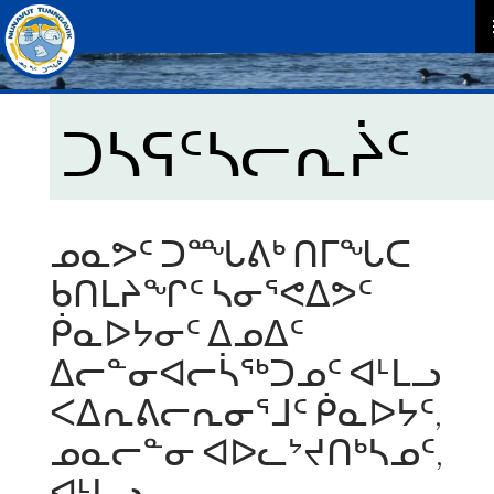
P
M
ᑐᓴᕋᑦᓴᓕᕆᔩᑦ
ᓄᓇᕗᑦ ᑐᙵᕕᒃ ᑎᒥᖓᑕ
ᑲᑎᒪᔨᖏᑦ ᓴᓂᕐᕙᐃᕗᑦ
ᑮᓇᐅᔭᓂᑦ ᐃᓄᐃᑦ
ᐃᓕᓐᓂᐊᓕᓵᖅᑐᓄᑦ ᐊᒻᒪᓗ
ᐸᐃᕆᕕᓕᕆᓂᕐᒧᑦ ᑮᓇᐅᔭᑦ,
ᓄᓇᓕᓐᓂ ᐊᐅᓚᔾᔪᑎᒃᓴᓄᑦ,
ᐊᒻᒪᓗ