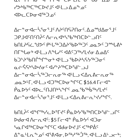
ᓯᕗᒃᑲᖅᑕᖅᑕᐅᔪᒧᑦ ᐊᒻᒪᓗ ᐃᓄᖕᓄᑦ
ᐊᐅᓚᑕᐅᓂᐊᖅᑐᓄᑦ
ᐃᓕᓐᓂᐊᓕᓵᕐᓂᕐᒧᑦ ᐱᔨᑦᑎᕋᕈᑎᓂᑦ. ᐃᓄᙳᐃᓂᕐᒧᑦ
ᑐᑭᒧᐊᑦᑎᑦᑎᔩᑦ ᐱᓕᕆᐊᒃᓴᖃᖅᑎᑕᐅᓪᓗᑎᑦ
ᑲᑎᒪᔨᕋᓛᖑᕗᑦ ᑭᒡᒐᖅᑐᐃᔨᖃᐅᖅᑐᑦ ᓄᓇᕗᑦ ᑐᙵᕕᒃ
ᑎᒥᖓᓂᒃ ᐊᒻᒪᓗ ᐱᖓᓱᑦ ᐊᕕᑦᑐᖅᓯᒪᔪᓂ ᐃᓄᐃᑦ
ᑲᑐᔾᔨᖃᑎᒌᖏᖕᓂᒃ ᐊᒻᒪᓗ ᖃᐅᔨᓴᕋᔭᖅᑐᓂᑦ
ᓇᓖᕌᕋᒃᓴᐅᔪᓂᑦ ᐊᓯᔾᔨᖅᑕᐅᖁᓪᓗᒍ
ᐃᓕᓐᓂᐊᓕᓵᖅᑐᓕᕆᓂᖅ ᐊᒻᒪᓗ ᐸᐃᕆᕕᓕᕆᓂᖅ
ᓄᓇᕗᒻᒥ, ᐊᒻᒪᓗ ᐊᑐᖅᑕᐅᓂᖏᑦᑕ $16.4 ᒥᓕᐊᓐ
ᑮᓇᐅᔭᑦ ᐊᐅᓚᑦᑎᒍᑎᒃᓴᖏᑦ ᓄᓇᖃᖅᑳᖅᓯᒪᔪᑦ
ᐃᓕᓐᓂᐊᓕᓵᕐᓂᕐᒧᑦ ᐊᒻᒪᓗ ᐸᐃᕆᕕᓕᕆᔾᔪᓯᖏᑦ.
ᑲᑎᒪᔩᑦ ᐊᖏᖅᓯᓚᐅᕐᒥᔪᑦ ᑮᓇᐅᔭᖃᖅᑎᑕᐅᖁᓪᓗᒋᑦ
ᐅᑯᓂᐊ ᐱᓕᕆᐊᑦ: $5 ᒥᓕᐊᓐ ᑮᓇᐅᔭᑦ ᐊᑐᓂ
ᓴᓇᒋᐊᖅᑕᐅᓂᖏᑦᑕ ᐊᑯᓂᐅᔪᒧᑦ ᐸᖅᑭᕖᑦ
ᐃᓐᓇᒻᒪᕆᖕᓄᑦ ᐊᕐᕕᐊᓂ, ᐅᖅᓱᖅᑑᖅ, ᐊᒻᒪᓗ ᐃᒡᓗᓕᒃ;