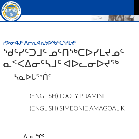
P
M
ᓯᕗᓂᐊᒍᑦ ᐱᓕᕆᐊᕆᔭᐅᖃᑦᑕᕐᓯᒪᔪᑦ
ᖁᑦᓯᑦᑐᒧᑦ ᓄᑦᑎᖅᑕᐅᓯᒪᔪᓄᑦ
ᓇᑉᐸᐃᓂᑦᓴᒧᑦ ᐊᐅᓚᓂᐅᔪᖅ
ᓴᓇᐅᒐᖅᑏᑦ
(ENGLISH) LOOTY PIJAMINI
(ENGLISH) SIMEONIE AMAGOALIK
ᐃᓗᓕᖏᑦ