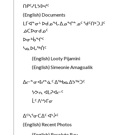
ᑎᑭᑦᓱᒪᔭᐅᔪᑦ
(English) Documents
ᒪᒥᐊᓐᓂᒻ ᐅᑯᓄᖓ ᐃᓄᖏᓐᓄᑦ ᖁᑦᑎᒃᑐᒧᑦ
ᓅᑕᐅᓂᑯᓄᑦ
ᐅᓂᒃᑳᖏᑦ
ᓴᓇᐅᒐᖅᑏᑦ
(English) Looty Pijamini
(English) Simeonie Amagoalik
ᐃᓕᓐᓂᐊᓯᓐᓈᑦ ᐃᖅᑲᓇᐃᔭᖅᑐᑦ
ᔭᕗᕆ ᐊᒪᕈᐊᓕᑦ
ᒫᑦ ᐱᔾᔭᒥᓂ
ᐃᑦᓴᕐᓂᑕᐃᑦ ᐊᔾᔩᑦ
(English) Recent Photos
(English) Resolute Bay